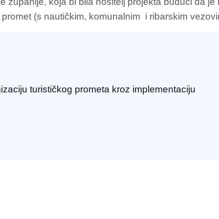
županije, koja bi bila nositelj projekta budući da je
 promet (s nautičkim, komunalnim i ribarskim vezovi
izaciju turističkog prometa kroz implementaciju