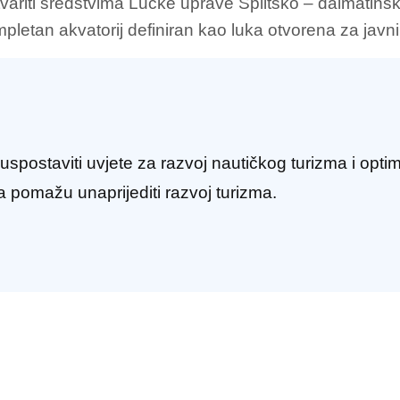
variti sredstvima Lučke uprave Splitsko – dalmatinske 
etan akvatorij definiran kao luka otvorena za javni
postaviti uvjete za razvoj nautičkog turizma i optim
a pomažu unaprijediti razvoj turizma.