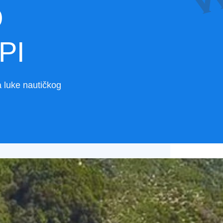
O
PI
a luke nautičkog