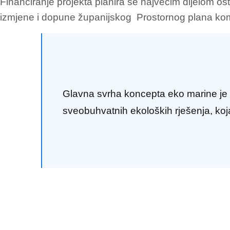
Financiranje projekta planira se najvećim dijelom ost
izmjene i dopune županijskog Prostornog plana kompl
Glavna svrha koncepta eko marine je us
sveobuhvatnih ekoloških rješenja, koj